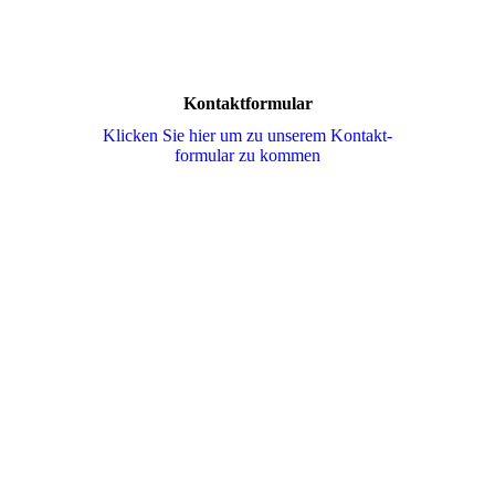
Villefranche-de-Conflent-Frankreich
Kontaktformular
Klicken Sie hier um zu unserem Kon­takt­
for­mu­lar zu kommen