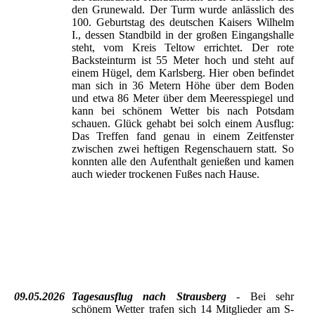
den Grunewald. Der Turm wurde anlässlich des
100. Geburtstag des deutschen Kaisers Wilhelm
I., dessen Standbild in der großen Eingangshalle
steht, vom Kreis Teltow errichtet. Der rote
Backsteinturm ist 55 Meter hoch und steht auf
einem Hügel, dem Karlsberg. Hier oben befindet
man sich in 36 Metern Höhe über dem Boden
und etwa 86 Meter über dem Meeresspiegel und
kann bei schönem Wetter bis nach Potsdam
schauen. Glück gehabt bei solch einem Ausflug:
Das Treffen fand genau in einem Zeitfenster
zwischen zwei heftigen Regenschauern statt. So
konnten alle den Aufenthalt genießen und kamen
auch wieder trockenen Fußes nach Hause.
Der Grunewaldturm
Kaisergarten - Biergarten am Grunewaldturm
Bereit zum Foto - Blick zur Havel
09.05.2026
Tagesausflug nach Strausberg
- Bei sehr
schönem Wetter trafen sich 14 Mitglieder am S-