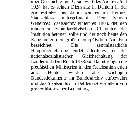
über Geschichte und Gegenwart des Archivs. Seit
1924 hat es seinen Dienstsitz in Dahlem in der
Archivstraße, bis dahin war es im Berliner
Stadtschloss untergebracht. Den Namen
Geheimes Staatsarchiv erhielt es 1803, der den
modernen zentralarchivischen Charakter der
Institution betonen sollte und der noch heute den
Rang unter den großen europäischen Archiven
bezeichnet. Die zentralstaatliche
Hauptüberlieferung endet allerdings mit der
nationalsozialistischen Gleichschaltung der
Länder mit dem Reich 1933/34. Damit gingen die
preußischen Ministerien in den Reichsministerien
auf. Heute werden alle wichtigen
Bundesdokumente im Bundesarchiv aufbewahrt
und das Staatsarchiv in Dahlem ist vor allem von
großer historischer Bedeutung.
Das Gebäude des Geheimen Staatsarchivs in
Dahlem
Regalreihen mit Archivmaterial - in Dahlem sind
20 km Akten zu finden.