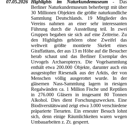
07.05.2026
Highlights im Naturkundemuseum
- Das
Berliner Naturkundemuseum beherbergt mit über
30 Millionen Objekten die größte naturkundliche
Sammlung Deutschlands. 19 Mitglieder des
Vereins nahmen an einer sehr interessanten
Führung durch die Ausstellung teil. In zwei
Gruppen begaben sie sich auf eine Zeitreise. Zu
den Highlights gehören ohne Zweifel das
weltweit größte montierte Skelett eines
Giraffatitans, der aus 13 m Höhe auf die Besucher
herab schaut und das Berliner Exemplar des
Urvogels Archaeopteryx. Die Vogelsammlung
enthält etwa 200.000 Objekte, darunter auch ein
ausgestopfter Riesenalk aus der Arktis, der von
Menschen völlig ausgerottet wurde. In der
gläsernen Nass-Sammlung lagern in riesigen
Regalwänden ca. 1 Million Fische und Reptilien
in 276.000 Gläsern in insgesamt 80 Tonnen
Alkohol. Dies dient Forschungszwecken. Eine
Biodiversitätswand zeigt etwa 3.000 verschiedene
präparierte Tierarten. Ein erneuter Besuch lohnt
sich, denn einige Räumlichkeiten waren wegen
Umbauarbeiten z. Zt. gesperrt.