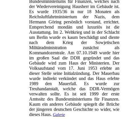
Bundesministeriums für Finanzen, welches nach
der Wiedervereinigung Hausherr im Gebäude ist.
Es wurde 1935/36 in nur 18 Monaten als
Reichsluftfahrtministerium der Nazis, dem
Hermann Göring persönlich vorstand, errichtet.
Entsprechend mondän und luxuriös ist die
Ausstattung. Im 2. Weltkrieg und in der Schlacht
um Berlin wurde es kaum beschädigt und diente
nach dem Krieg der Sowjetischen
Militäradministration zunächst als
Kommandozentrale. Am 07.10.1949 wurde hier
im großen Saal die DDR gegründet und das
Gebäude wird zum Haus der Ministerien. Der
Volksaufstand vom 17. Juni 1953 erlebte an
dieser Stelle seine Initialzündung. Der Mauerbau
wurde indirekt verkündet und das Haus erlebte
1989 den Mauerfall. Es wurde zur
Treuhandanstalt, welche das DDR-Vermögen
verwalten sollte. Es ist seit 1999 der erste
Amtssitz des Bundesministeriums für Finanzen.
Kaum ein anderes Gebäude spiegelt die Brüche
der jüngeren deutschen Geschichte so wider, wie
dieses Haus.
Galerie