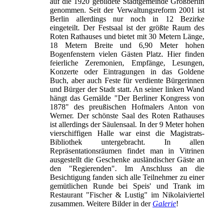
auf die 1920 gebildete Stadtgemeinde Großberlin
genommen. Seit der Verwaltungsreform 2001 ist
Berlin allerdings nur noch in 12 Bezirke
eingeteilt. Der Festsaal ist der größte Raum des
Roten Rathauses und bietet mit 30 Metern Länge,
18 Metern Breite und 6,90 Meter hohen
Bogenfenstern vielen Gästen Platz. Hier finden
feierliche Zeremonien, Empfänge, Lesungen,
Konzerte oder Eintragungen in das Goldene
Buch, aber auch Feste für verdiente Bürgerinnen
und Bürger der Stadt statt. An seiner linken Wand
hängt das Gemälde "Der Berliner Kongress von
1878" des preußischen Hofmalers Anton von
Werner. Der schönste Saal des Roten Rathauses
ist allerdings der Säulensaal. In der 9 Meter hohen
vierschiffigen Halle war einst die Magistrats-
Bibliothek untergebracht. In allen
Repräsentationsräumen findet man in Vitrinen
ausgestellt die Geschenke ausländischer Gäste an
den "Regierenden". Im Anschluss an die
Besichtigung fanden sich alle Teilnehmer zu einer
gemütlichen Runde bei Speis' und Trank im
Restaurant "Fischer & Lustig" im Nikolaiviertel
zusammen. Weitere Bilder in der
Galerie
!