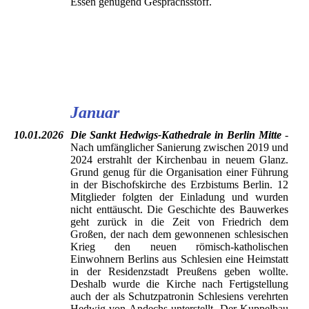
Essen genügend Gesprächsstoff.
Gruppenfoto vor dem Eingang zur Kathedrale
Berliner Currywurst mit Salat im Nantes
Januar
10.01.2026
Die Sankt Hedwigs-Kathedrale in Berlin Mitte
-
Nach umfänglicher Sanierung zwischen 2019 und
2024 erstrahlt der Kirchenbau in neuem Glanz.
Grund genug für die Organisation einer Führung
in der Bischofskirche des Erzbistums Berlin. 12
Mitglieder folgten der Einladung und wurden
nicht enttäuscht. Die Geschichte des Bauwerkes
geht zurück in die Zeit von Friedrich dem
Großen, der nach dem gewonnenen schlesischen
Krieg den neuen römisch-katholischen
Einwohnern Berlins aus Schlesien eine Heimstatt
in der Residenzstadt Preußens geben wollte.
Deshalb wurde die Kirche nach Fertigstellung
auch der als Schutzpatronin Schlesiens verehrten
Hedwig von Andechs unterstellt. Der Kuppelbau