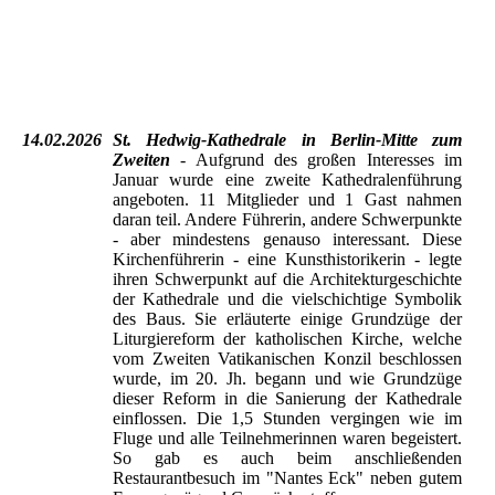
Detlev-Rohwedder-Haus
Kleiner Saal
Großer Saal - Gründungsort der DDR
14.02.2026
St. Hedwig-Kathedrale in Berlin-Mitte zum
Zweiten
- Aufgrund des großen Interesses im
Januar wurde eine zweite Kathedralenführung
angeboten. 11 Mitglieder und 1 Gast nahmen
daran teil. Andere Führerin, andere Schwerpunkte
- aber mindestens genauso interessant. Diese
Kirchenführerin - eine Kunsthistorikerin - legte
ihren Schwerpunkt auf die Architekturgeschichte
der Kathedrale und die vielschichtige Symbolik
des Baus. Sie erläuterte einige Grundzüge der
Liturgiereform der katholischen Kirche, welche
vom Zweiten Vatikanischen Konzil beschlossen
wurde, im 20. Jh. begann und wie Grundzüge
dieser Reform in die Sanierung der Kathedrale
einflossen. Die 1,5 Stunden vergingen wie im
Fluge und alle Teilnehmerinnen waren begeistert.
So gab es auch beim anschließenden
Restaurantbesuch im "Nantes Eck" neben gutem