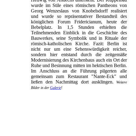
wurde im Stile eines römischen Pantheons von
Georg Wenzeslaus von Knobelsdorff realisiert
und wurde so repräsentativer Bestandteil des
königlichen Forum Fridericianum, heute der
Bebelplatz. In 1,5 Stunden erhielten die
Teilnehmenden Einblick in die Geschichte des
Bauwerkes, seine Symbolik und in Rituale der
römisch-katholischen Kirche. Fazit: Berlin ist
nicht nur um eine Sehenswürdigkeit reicher,
sondern hier entstand durch die zeitgemäße
Modernisierung des Kirchenbaus auch ein Ort der
Ruhe und Besinnung mitten im hektischen Berlin.
Im Anschluss an die Führung pilgerten alle
gemeinsam zum Restaurant "Nante-Eck" und
ließen den Nachmittag dort ausklingen.
Weitere
Bilder in der
Galerie
!
Sankt Hedwigs-Kathedrale Berlin
Innenraum der Kathedrale
Taufbecken in der Krypta