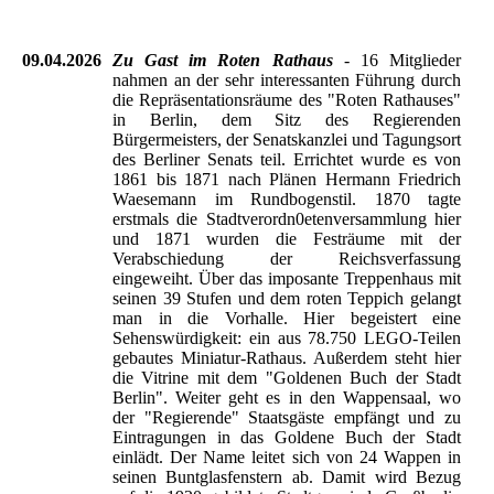
Der Lesesaal
09.04.2026
Zu Gast im Roten Rathaus
- 16 Mitglieder
nahmen an der sehr interessanten Führung durch
die Repräsentationsräume des "Roten Rathauses"
in Berlin, dem Sitz des Regierenden
Bürgermeisters, der Senatskanzlei und Tagungsort
des Berliner Senats teil. Errichtet wurde es von
1861 bis 1871 nach Plänen Hermann Friedrich
Waesemann im Rundbogenstil. 1870 tagte
erstmals die Stadtverordn0etenversammlung hier
und 1871 wurden die Festräume mit der
Verabschiedung der Reichsverfassung
eingeweiht. Über das imposante Treppenhaus mit
seinen 39 Stufen und dem roten Teppich gelangt
man in die Vorhalle. Hier begeistert eine
Sehenswürdigkeit: ein aus 78.750 LEGO-Teilen
gebautes Miniatur-Rathaus. Außerdem steht hier
die Vitrine mit dem "Goldenen Buch der Stadt
Berlin". Weiter geht es in den Wappensaal, wo
der "Regierende" Staatsgäste empfängt und zu
Eintragungen in das Goldene Buch der Stadt
einlädt. Der Name leitet sich von 24 Wappen in
seinen Buntglasfenstern ab. Damit wird Bezug